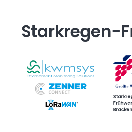
Starkregen-
Starkre
Frühwar
Bracke