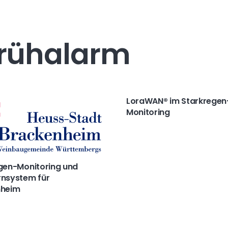
Frühalarm
LoraWAN® im Starkregen
Monitoring
gen-Monitoring und
nsystem für
nheim